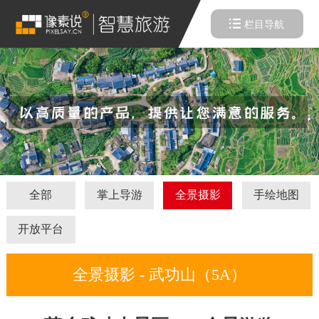
栏目导航
全部
掌上导游
全景摄影
手绘地图
开放平台
全景摄影 - 武功山（5A）