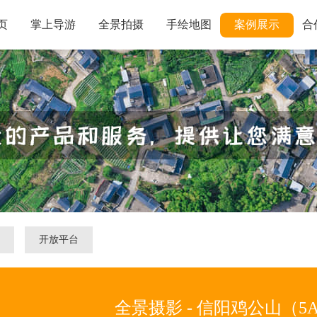
页
掌上导游
全景拍摄
手绘地图
案例展示
合
图
开放平台
全景摄影 - 信阳鸡公山（5